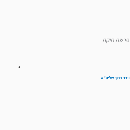
להגביר
או
להנמיך
עוצמת
שמע.
וידר ברוך שליט"א
הבא