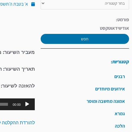
א׳ בטבת ה׳תשס״ו (ינוא
פורמט:
אודיו
וידאו
טקסט
חפש
מעביר השיעור: מ
קטגוריות:
תאריך השיעור: ת
רבנים
להאזנה לשיעור:
אירועים מיוחדים
אמונה מחשבה ומוסר
00:00
גמרא
להורדת ההקלטה ל
הלכה