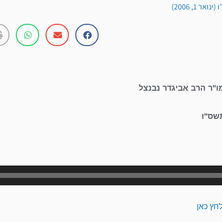
ר 1, 2006)
ו"ר הרב אביגדר נבנצל
שס"ו
נגן
אודיו
חץ כאן