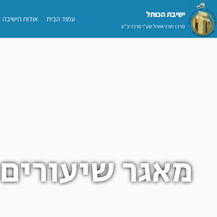
ילוג
ישיבת הכותל​
עמוד הבית
אודות הישיבה
תוכן
מרכז תורני וואהל שע"י מרכז יב"ע
מאגר שיעורים