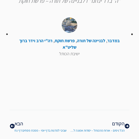
"ה' בדד ינחנו" I לבניינה של תורה – פרשת חוקת
במדבר
,
לבניינה של תורה
,
פרשת חוקת
,
רה"י הרב וידר ברוך
שליט"א
ישיבת הכותל
קודם
הבא
הקודם
הבא
הכל ניסים – אורות מהכותל – יסודות אמונה לפרשת וארא מפי מו"ר הרב ברוך וידר
שביבי למדנות בדף יומי – מסכת פסחים דף נח