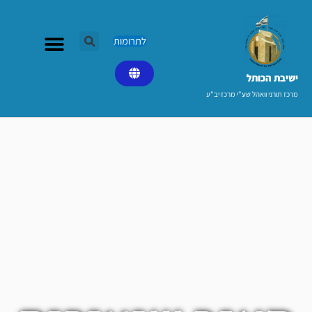
ילוג
תוכן
לתרומות
ישיבת הכותל​
מרכז תורני וואהל שע"י מרכז יב"ע