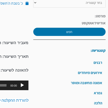
כ׳ בטבת ה׳תשס״ה (ינו
פורמט:
אודיו
וידאו
טקסט
חפש
מעביר השיעור: ה
קטגוריות:
תאריך השיעור: 
רבנים
להאזנה לשיעור:
אירועים מיוחדים
אמונה מחשבה ומוסר
00:00
גמרא
להורדת ההקלטה ל
הלכה