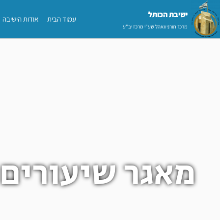
ילוג
ישיבת הכותל​
עמוד הבית
אודות הישיבה
תוכן
מרכז תורני וואהל שע"י מרכז יב"ע
מאגר שיעורים