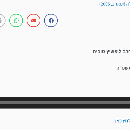
אר 1, 2005)
רב ליפשיץ טוביה
תשס"ה
נגן
אודיו
חץ כאן