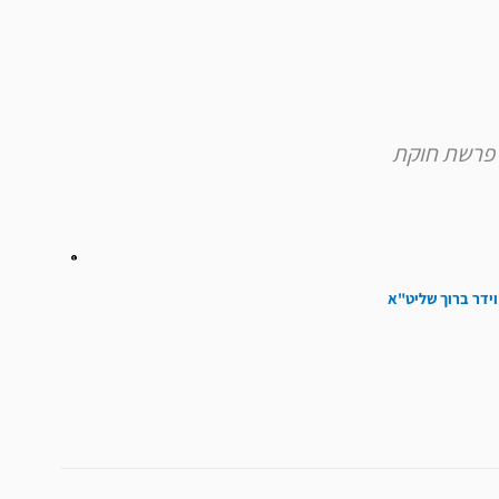
להגביר
או
להנמיך
עוצמת
שמע.
וידר ברוך שליט"א
הבא