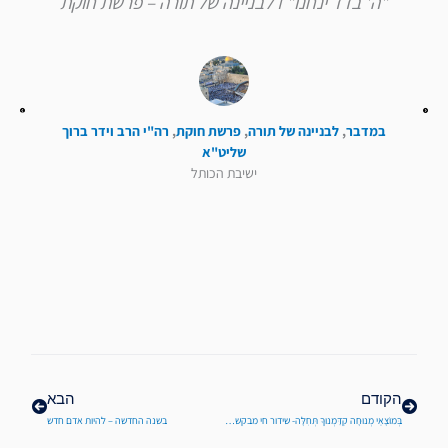
"ה' בדד ינחנו" I לבניינה של תורה – פרשת חוקת
במדבר
,
לבניינה של תורה
,
פרשת חוקת
,
רה"י הרב וידר ברוך
שליט"א
ישיבת הכותל
קודם
הבא
הקודם
הבא
בְּמוֹצָאֵי מְנוּחָה קִדַּמְנוּךָ תְּחִלָּה- שידור חי מבקשת סליחות בישיבת הכתל
בשנה החדשה – להיות אדם חדש