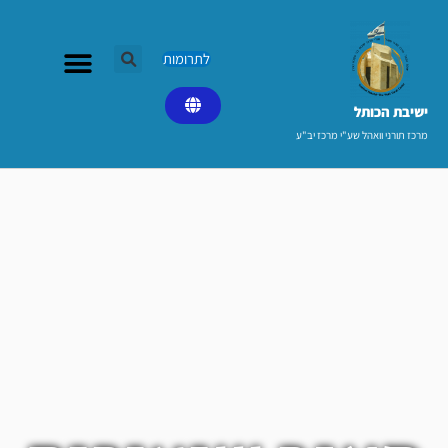
ילוג
תוכן
לתרומות
ישיבת הכותל​
מרכז תורני וואהל שע"י מרכז יב"ע