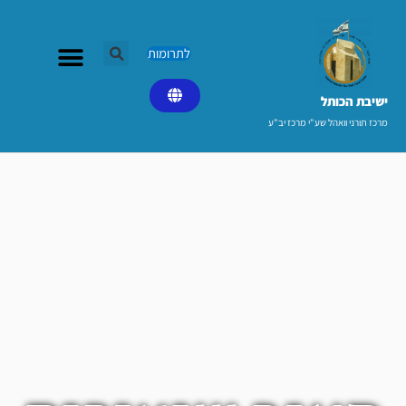
ילוג
תוכן
לתרומות
ישיבת הכותל​
מרכז תורני וואהל שע"י מרכז יב"ע