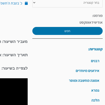
כ׳ בטבת ה׳תשפ״ד (ינו
פורמט:
אודיו
וידאו
טקסט
חפש
מעביר השיעור: ה
קטגוריות:
תאריך השיעור: א
רבנים
לצפייה בשיעור:
אירועים מיוחדים
אמונה מחשבה ומוסר
גמרא
הלכה