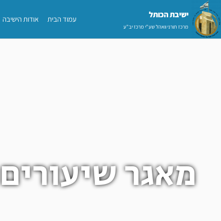
ילוג
ישיבת הכותל​
עמוד הבית
אודות הישיבה
תוכן
מרכז תורני וואהל שע"י מרכז יב"ע
מאגר שיעורים