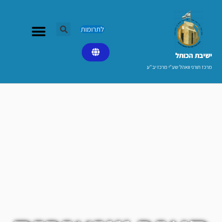
ילוג
תוכן
לתרומות
ישיבת הכותל​
מרכז תורני וואהל שע"י מרכז יב"ע