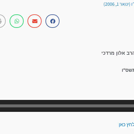
ר 1, 2006)
רב אלון מרדכי
שס"ו
נגן
אודיו
חץ כאן