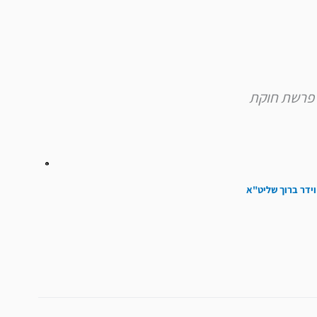
להגביר
או
להנמיך
עוצמת
שמע.
וידר ברוך שליט"א
הבא