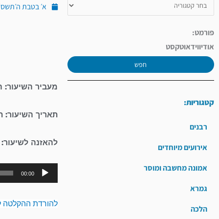
א׳ בטבת ה׳תשס״ו (ינוא
פורמט:
אודיו
וידאו
טקסט
חפש
מעביר השיעור: ה
קטגוריות:
תאריך השיעור: ת
רבנים
להאזנה לשיעור:
אירועים מיוחדים
אמונה מחשבה ומוסר
00:00
גמרא
להורדת ההקלטה ל
הלכה