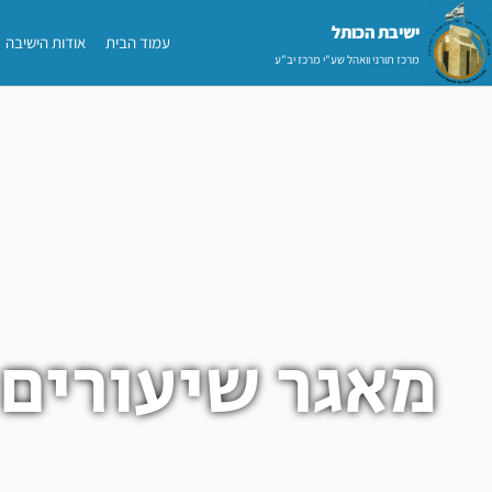
ילוג
ישיבת הכותל​
עמוד הבית
אודות הישיבה
תוכן
מרכז תורני וואהל שע"י מרכז יב"ע
מאגר שיעורים