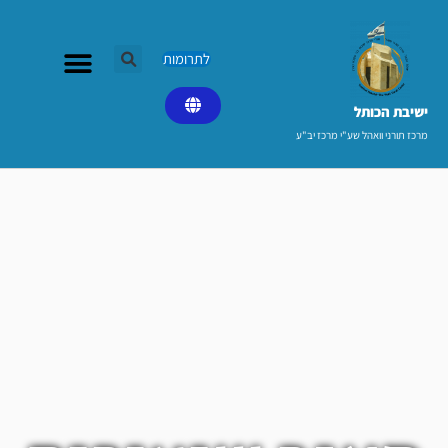
ילוג
תוכן
לתרומות
ישיבת הכותל​
מרכז תורני וואהל שע"י מרכז יב"ע