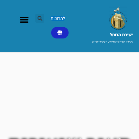
ילוג
תוכן
לתרומות
ישיבת הכותל​
מרכז תורני וואהל שע"י מרכז יב"ע