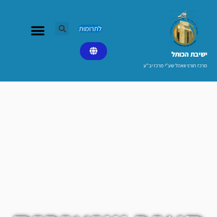
ילוג
תוכן
לתרומות
ישיבת הכותל​
מרכז תורני וואהל שע"י מרכז יב"ע