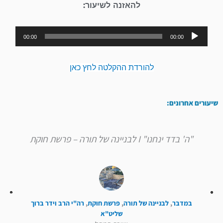
להאזנה לשיעור:
נגן
00:00
00:00
אודיו
להורדת ההקלטה לחץ כאן
שיעורים אחרונים:
"ה' בדד ינחנו" I לבניינה של תורה – פרשת חוקת
במדבר
,
לבניינה של תורה
,
פרשת חוקת
,
רה"י הרב וידר ברוך
שליט"א