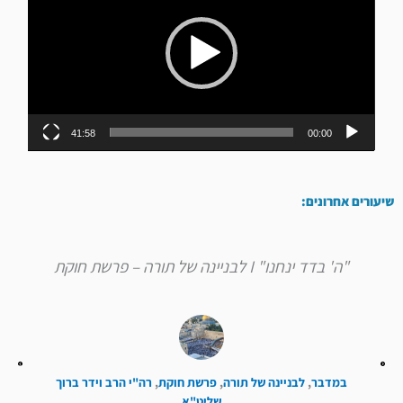
41:58
00:00
שיעורים אחרונים:
"ה' בדד ינחנו" I לבניינה של תורה – פרשת חוקת
במדבר
,
לבניינה של תורה
,
פרשת חוקת
,
רה"י הרב וידר ברוך
שליט"א