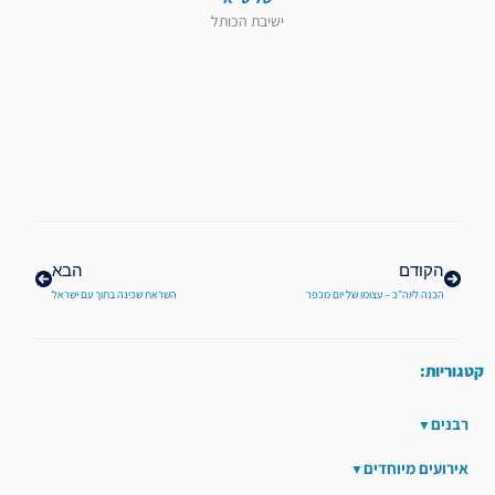
ישיבת הכותל
קודם
הבא
הקודם
הבא
הכנה ליוה"כ – עצומו של יום מכפר
השראת שכינה בתוך עם ישראל
קטגוריות:
רבנים
אירועים מיוחדים