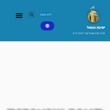
ילוג
תוכן
לתרומות
ישיבת הכותל​
מרכז תורני וואהל שע"י מרכז יב"ע