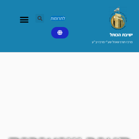
ילוג
תוכן
לתרומות
ישיבת הכותל​
מרכז תורני וואהל שע"י מרכז יב"ע