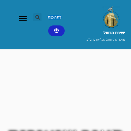
ילוג
תוכן
לתרומות
ישיבת הכותל​
מרכז תורני וואהל שע"י מרכז יב"ע