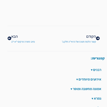
קודם
הבא
הקודם
הבא
קיצור הלכות חנוכה של הראי"ה חלק ב'
נתיב התורה פרקים י"א-י"ב
קטגוריות:
רבנים
אירועים מיוחדים
אמונה מחשבה ומוסר
גמרא