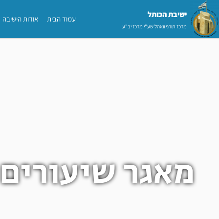
ילוג
ישיבת הכותל​
עמוד הבית
אודות הישיבה
תוכן
מרכז תורני וואהל שע"י מרכז יב"ע
מאגר שיעורים