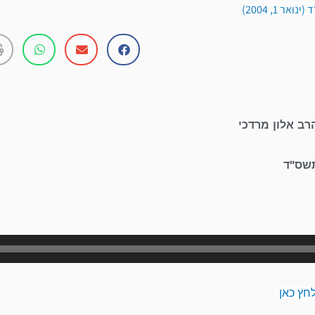
אר 1, 2004)
רב אלון מרדכי
תשס"ד
נגן
אודיו
חץ כאן