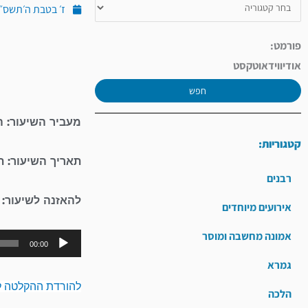
ז׳ בטבת ה׳תשס״ד (ינו
פורמט:
אודיו
וידאו
טקסט
חפש
מעביר השיעור: ה
קטגוריות:
תאריך השיעור: 
רבנים
להאזנה לשיעור:
אירועים מיוחדים
אמונה מחשבה ומוסר
00:00
גמרא
להורדת ההקלטה ל
הלכה