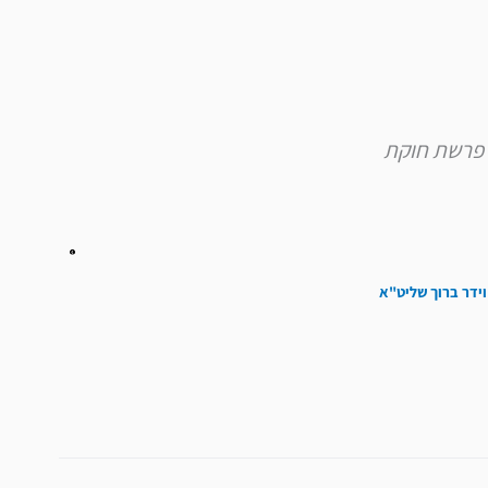
להגביר
או
להנמיך
עוצמת
שמע.
וידר ברוך שליט"א
הבא