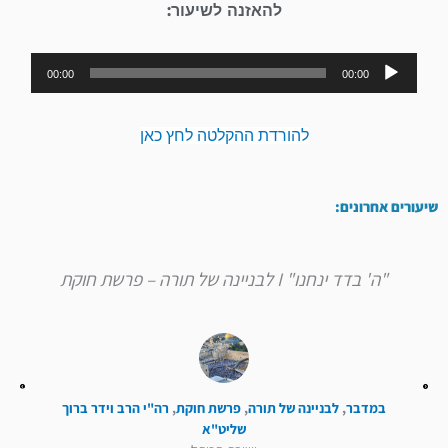
להאזנה לשיעור:
נגן
00:00
00:00
אודיו
להורדת ההקלטה לחץ כאן
שיעורים אחרונים:
"ה' בדד ינחנו" I לבניינה של תורה – פרשת חוקת
במדבר
,
לבניינה של תורה
,
פרשת חוקת
,
רה"י הרב וידר ברוך
שליט"א