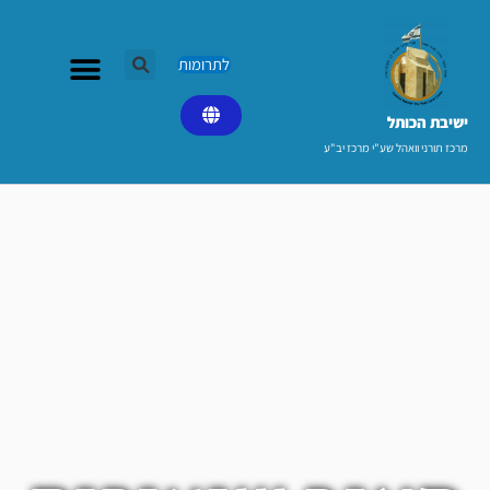
ילוג
תוכן
לתרומות
ישיבת הכותל​
מרכז תורני וואהל שע"י מרכז יב"ע