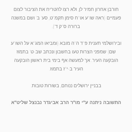
חורבן אחרון חמיר לן, ולא רצו להטריח את הציבור לצום
פעמיים (ראה שו"ע או"ח סימן תקמ"ט, סע' ב' ושם במשנה
ברורה ס"ק ד').
ובירושלמי תענית פ"ד ה"ה מובא (ומביאו המג"א על השו"ע
שם) שמפני הצרות טעו בחשבון ונכתב שב-ט' בתמוז
הובקעה העיר. אך למעשה אף בימי בית ראשון הובקעה
העיר ב-י"ז בתמוז.
בבניין ירושלים ננוחם, בשורות טובות.
התשובה ניתנה ע"י מו"ר הרב אביגדר נבנצל שליט"א
קודם
הבא