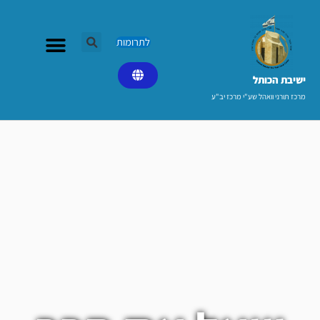
ילוג
תוכן
לתרומות
ישיבת הכותל​
מרכז תורני וואהל שע"י מרכז יב"ע