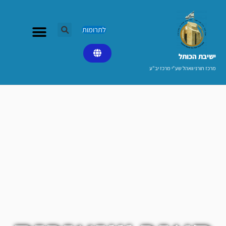
ילוג
תוכן
לתרומות
ישיבת הכותל​
מרכז תורני וואהל שע"י מרכז יב"ע