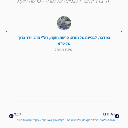
"ה' בדד ינחנו" I לבניינה של תורה – פרשת חוקת
במדבר
,
לבניינה של תורה
,
פרשת חוקת
,
רה"י הרב וידר ברוך
שליט"א
ישיבת הכותל
קודם
הבא
הקודם
הבא
סעודה שלישית והבדלה בקארדו של ישיבות ההסדר | מוצאי שבת ירושלים
"קול צופייך נשאו קול" – ריקודי יום ירושלים בהיכל ישיבת הכותל