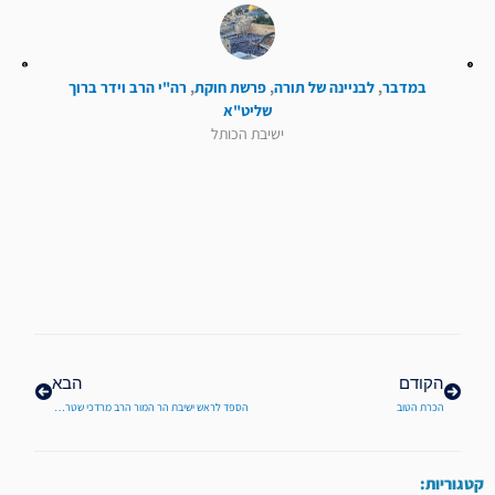
במדבר
,
לבניינה של תורה
,
פרשת חוקת
,
רה"י הרב וידר ברוך
שליט"א
ישיבת הכותל
קודם
הבא
הקודם
הבא
הכרת הטוב
הספד לראש ישיבת הר המור הרב מרדכי שטרנברג זצ"ל | לקראת היציאה ללוויה
קטגוריות: