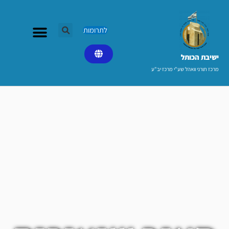
ילוג
תוכן
לתרומות
ישיבת הכותל​
מרכז תורני וואהל שע"י מרכז יב"ע