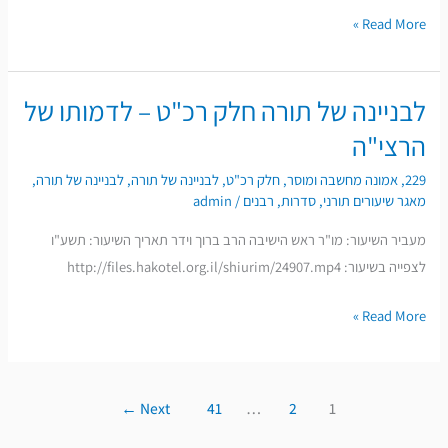
Read More »
לבניינה של תורה חלק רכ"ט – לדמותו של
לבניינה
של
הרצי"ה
תורה
229
,
אמונה מחשבה ומוסר
,
חלק רכ"ט
,
לבניינה של תורה
,
לבניינה של תורה
,
חלק
מאגר שיעורים תורני
,
סדרות
,
רבנים
/
admin
רכ"ט
מעביר השיעור: מו"ר ראש הישיבה הרב ברוך וידר תאריך השיעור: תשע"ו
–
לצפייה בשיעור: http://files.hakotel.org.il/shiurim/24907.mp4
לדמותו
של
Read More »
הרצי"ה
←
Next
41
…
2
1