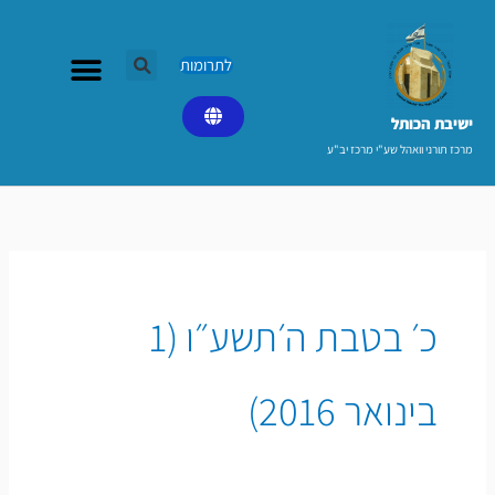
ילוג
תוכן
לתרומות
ישיבת הכותל​
מרכז תורני וואהל שע"י מרכז יב"ע
כ׳ בטבת ה׳תשע״ו (1
בינואר 2016)