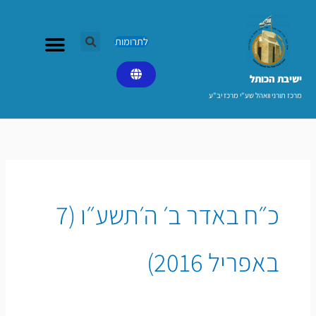
ילוג
תוכן
לתרומות
ישיבת הכותל​
מרכז תורני וואהל שע"י מרכז יב"ע
כ״ח באדר ב׳ ה׳תשע״ו (7
באפריל 2016)