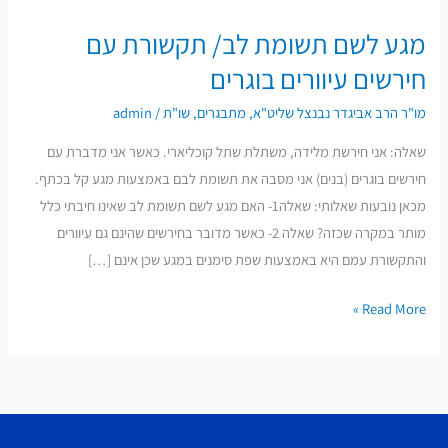
מגע לשם תשומת לב/ תקשורת עם
מגע
לשם
חירשים עיוורים בוגרים
תשומת
מו"ר הרב אביגדר נבנצל שליט"א
,
מתבגרים
,
שו"ת
/
admin
לב/
תקשורת
שאלה: אני חירשת מלידה, משתלת שתל קוכליארי. כאשר אני מדברת עם
עם
חירשים בוגרים (בנים) אני מסבה את תשומת לבם באמצעות מגע קל בכתף.
חירשים
מכאן נובעות שאלותי: שאלה1- האם מגע לשם תשומת לב שאינו חיבתי כלל
עיוורים
מותר במקרה שכזה? שאלה 2- כאשר מדובר בחירשים שהינם גם עיוורים
בוגרים
והתקשורת עמם היא באמצעות שפת סימנים במגע שכן אינם […]
Read More »