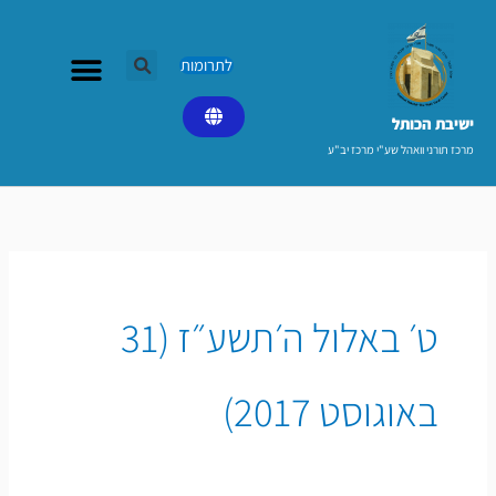
ילוג
תוכן
לתרומות
ישיבת הכותל​
מרכז תורני וואהל שע"י מרכז יב"ע
ט׳ באלול ה׳תשע״ז (31
באוגוסט 2017)