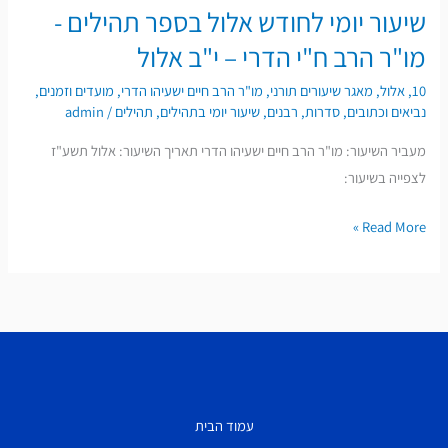
שיעור יומי לחודש אלול בספר תהילים -
שיעור
–
יומי
מו"ר הרב ח"י הדרי – י"ב אלול
י"ג
לחודש
אלול
10
,
אלול
,
מאגר שיעורים תורני
,
מו"ר הרב חיים ישעיהו הדרי
,
מועדים וזמנים
,
אלול
נביאים וכתובים
,
סדרות
,
רבנים
,
שיעור יומי בתהילים
,
תהילים
/
admin
בספר
מעביר השיעור: מו"ר הרב חיים ישעיהו הדרי תאריך השיעור: אלול תשע"ז
תהילים
לצפייה בשיעור:
-
מו"ר
Read More »
הרב
ח"י
הדרי
–
י"ב
אלול
עמוד הבית