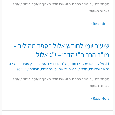
מעביר השיעור: מו"ר הרב חיים ישעיהו הדרי תאריך השיעור: אלול תשע"ז
תהילים
לצפייה בשיעור:
-
מו"ר
Read More »
הרב
ח"י
הדרי
שיעור יומי לחודש אלול בספר תהילים -
שיעור
–
יומי
מו"ר הרב ח"י הדרי – י"ג אלול
י"ד
לחודש
אלול
11
,
אלול
,
מאגר שיעורים תורני
,
מו"ר הרב חיים ישעיהו הדרי
,
מועדים וזמנים
,
אלול
נביאים וכתובים
,
סדרות
,
רבנים
,
שיעור יומי בתהילים
,
תהילים
/
admin
בספר
מעביר השיעור: מו"ר הרב חיים ישעיהו הדרי תאריך השיעור: אלול תשע"ז
תהילים
לצפייה בשיעור:
-
מו"ר
Read More »
הרב
ח"י
הדרי