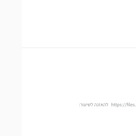
מעביר השיעור: הרב קלופשטוק רוני תאריך השיעור: אדר ב' תשע"ט לצפייה בשיעור: https://files.hakotel.org.il/shiurim/26297.mp4 להאזנה לשיעור: