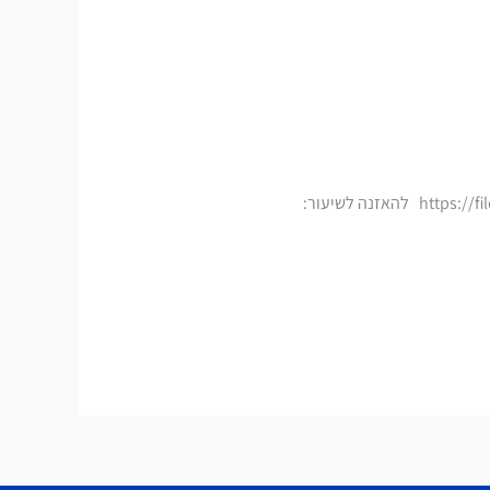
מעביר השיעור: הרב קליגר עמוס תאריך השיעור: אדר ב' תשע"ט לצפייה בשיעור: https://files.hakotel.org.il/shiurim/26296.mp4 להאזנה לשיעור: