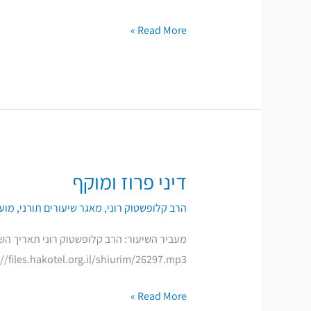
-
Read More »
הרב
אריה
שפירא
|
שיעורי
הכנה
לפורים
דיני פרוז ומוקף
דיני
פרוז
הרב קלופשטוק רוני
,
מאגר שיעורים תורני
,
מועד
ומוקף
https://files.hakotel.org.il/shiurim/26297.mp3 להורדת ההקלטה
Read More »