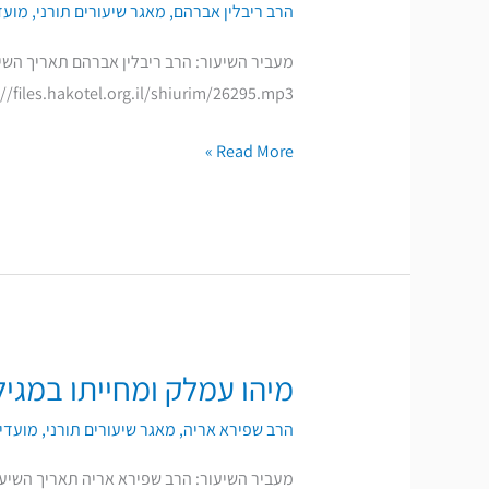
הרב ריבלין אברהם
,
מאגר שיעורים תורני
,
מועד
https://files.hakotel.org.il/shiurim/26295.mp3 להורדת ההקלטה
Read More »
מיהו עמלק ומחייתו במגיל
מיהו
עמלק
הרב שפירא אריה
,
מאגר שיעורים תורני
,
מועדים
ומחייתו
במגילה
מעביר השיעור: הרב שפירא אריה תאריך השיעו