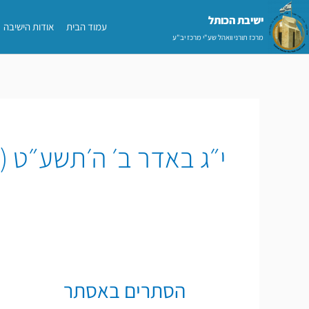
ילוג
ישיבת הכותל​
עמוד הבית
אודות הישיבה
תוכן
מרכז תורני וואהל שע"י מרכז יב"ע
י״ג באדר ב׳ ה׳תשע״ט (20 במרץ 2019)
הסתרים באסתר
הסתרים
באסתר