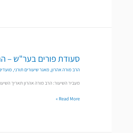
סעודת פורים בער"ש – הרב
סעודת
פורים
הרב מורה אהרון
,
מאגר שיעורים תורני
,
מועדים 
בער"ש
–
מעביר השיעור: הרב מורה אהרון תאריך השיעו
הרב
Read More »
אהרן
מורה
|
שיעורי