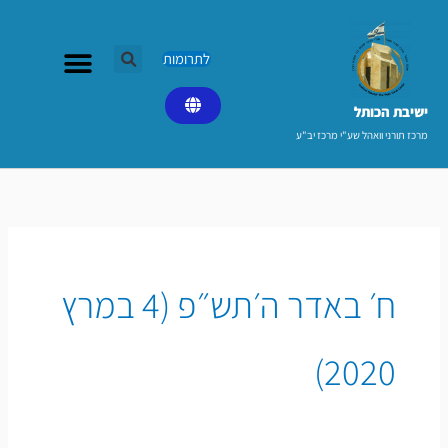
ילוג
תוכן
לתרומות
ישיבת הכותל​
מרכז תורני וואהל שע"י מרכז יב"ע
ח׳ באדר ה׳תש״פ (4 במרץ
2020)