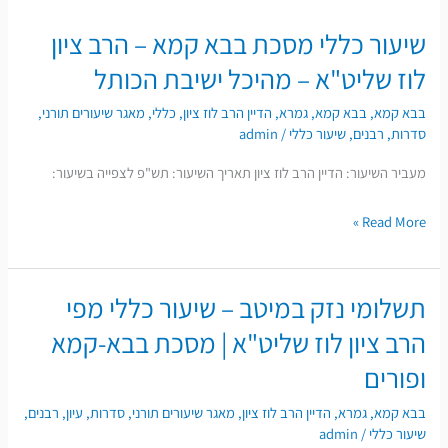
שיעור כללי מסכת בבא קמא – הרב ציון
שיעור
כללי
לוז שליט"א – מהיכל ישיבת הכותל
מסכת
בבא קמא
,
בבא קמא
,
גמרא
,
הדיין הרב לוז ציון
,
כללי
,
מאגר שיעורים תורני
,
בבא
סדרות
,
רבנים
,
שיעור כללי
/
admin
קמא
מעביר השיעור: הדיין הרב לוז ציון תאריך השיעור: תש"פ לצפייה בשיעור:
–
הרב
Read More »
ציון
לוז
שליט"א
תשלומי נזק במיטב – שיעור כללי מפי
תשלומי
–
נזק
הרב ציון לוז שליט"א | מסכת בבא-קמא
מהיכל
במיטב
ישיבת
ופורים
–
הכותל
שיעור
בבא קמא
,
גמרא
,
הדיין הרב לוז ציון
,
מאגר שיעורים תורני
,
סדרות
,
עיון
,
רבנים
,
שיעור כללי
/
admin
כללי