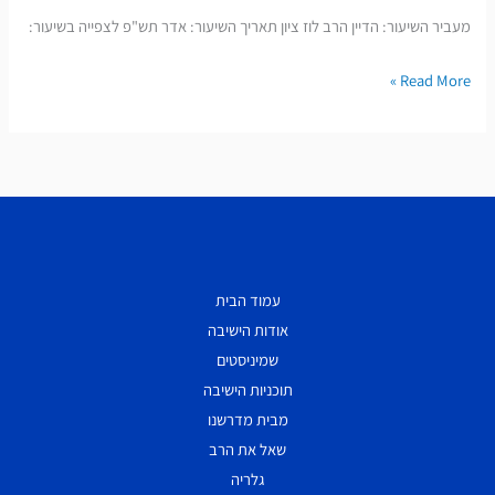
מפי
מעביר השיעור: הדיין הרב לוז ציון תאריך השיעור: אדר תש"פ לצפייה בשיעור:
הרב
ציון
Read More »
לוז
שליט"א
|
מסכת
בבא-קמא
ופורים
עמוד הבית
אודות הישיבה
שמיניסטים
תוכניות הישיבה
מבית מדרשנו
שאל את הרב
גלריה