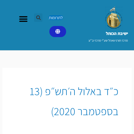
ילוג
תוכן
לתרומות
ישיבת הכותל​
מרכז תורני וואהל שע"י מרכז יב"ע
כ״ד באלול ה׳תש״פ (13
בספטמבר 2020)