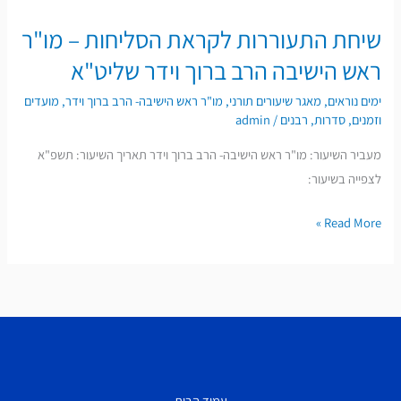
שיחת התעוררות לקראת הסליחות – מו"ר
שיחת
התעוררות
ראש הישיבה הרב ברוך וידר שליט"א
לקראת
ימים נוראים
,
מאגר שיעורים תורני
,
מו"ר ראש הישיבה- הרב ברוך וידר
,
מועדים
הסליחות
וזמנים
,
סדרות
,
רבנים
/
admin
–
מעביר השיעור: מו"ר ראש הישיבה- הרב ברוך וידר תאריך השיעור: תשפ"א
מו"ר
לצפייה בשיעור:
ראש
הישיבה
Read More »
הרב
ברוך
וידר
שליט"א
עמוד הבית