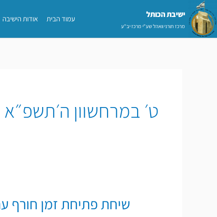
ילוג
ישיבת הכותל​
עמוד הבית
אודות הישיבה
תוכן
מרכז תורני וואהל שע"י מרכז יב"ע
ט׳ במרחשוון ה׳תשפ״א (27 באוקטובר 2020
שיחת פתיחת זמן חורף עם 
שיחת
פתיחת