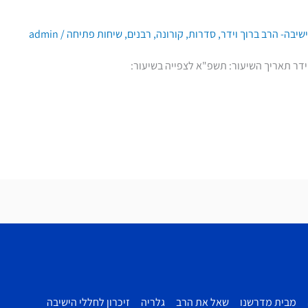
שיבה- הרב ברוך וידר
,
סדרות
,
קורונה
,
רבנים
,
שיחות פתיחה
/
admin
ידר תאריך השיעור: תשפ"א לצפייה בשיעור:
מבית מדרשנו
שאל את הרב
גלריה
זיכרון לחללי הישיבה