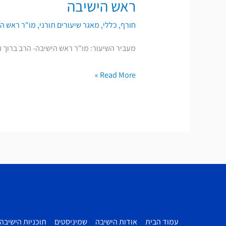
ראש הישיבה
זמן
חורף
,
כללי
,
מאגר שיעורים תורני
,
מו"ר ראש הי
חורף
עם
מעביר השיעור: מו"ר ראש הישיבה- הרב ברוך ו
החזרה
לישיבה
Read More »
בקורונה-
שידור
חי
מישיבת
הכותל-
הרב
ברוך
וידר
ראש
הישיבה
עמוד הבית
אודות הישיבה
שמיניסטים
תוכניות הישיבה