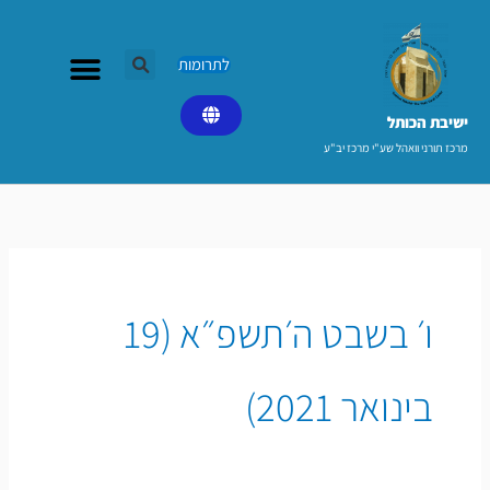
ילוג
תוכן
לתרומות
ישיבת הכותל​
מרכז תורני וואהל שע"י מרכז יב"ע
ו׳ בשבט ה׳תשפ״א (19
בינואר 2021)