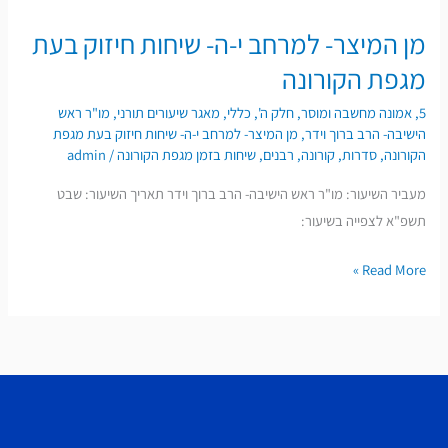
מן המיצר- למרחב י-ה- שיחות חיזוק בעת
מן
המיצר-
מגפת הקורונה
למרחב
5
,
אמונה מחשבה ומוסר
,
חלק ה'
,
כללי
,
מאגר שיעורים תורני
,
מו"ר ראש
י-ה-
הישיבה- הרב ברוך וידר
,
מן המיצר- למרחב י-ה- שיחות חיזוק בעת מגפת
שיחות
הקורונה
,
סדרות
,
קורונה
,
רבנים
,
שיחות בזמן מגפת הקורונה
/
admin
חיזוק
מעביר השיעור: מו"ר ראש הישיבה- הרב ברוך וידר תאריך השיעור: שבט
בעת
תשפ"א לצפייה בשיעור:
מגפת
הקורונה
Read More »