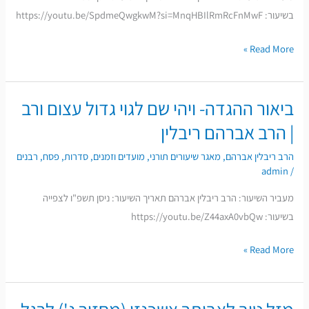
בשיעור: https://youtu.be/SpdmeQwgkwM?si=MnqHBIlRmRcFnMwF
טוביה
ליפשיץ
Read More »
ביאור ההגדה- ויהי שם לגוי גדול עצום ורב
ביאור
ההגדה-
| הרב אברהם ריבלין
ויהי
הרב ריבלין אברהם
,
מאגר שיעורים תורני
,
מועדים וזמנים
,
סדרות
,
פסח
,
רבנים
שם
admin
/
לגוי
מעביר השיעור: הרב ריבלין אברהם תאריך השיעור: ניסן תשפ"ו לצפייה
גדול
בשיעור: https://youtu.be/Z44axA0vbQw
עצום
ורב
Read More »
|
הרב
אברהם
מזל