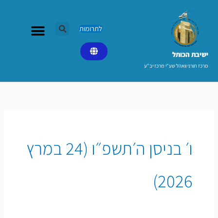
ילוג
תוכן
לתרומות
ישיבת הכותל​
מרכז תורני וואהל שע"י מרכז יב"ע
ו׳ בניסן ה׳תשפ״ו (24 במרץ
2026)