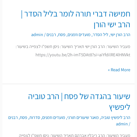
חמישה דברי תורה לומר בליל הסדר |
חמישה
דברי
הרב ישי הורן
תורה
הרב הורן ישי
,
ליל הסדר
,
מועדים וזמנים
,
פסח
,
רבנים
/
admin
לומר
בליל
מעביר השיעור: הרב הורן ישי תאריך השיעור: ניסן תשפ"ו לצפייה בשיעור:
הסדר
https://youtu.be/2h-imT5DAt8?si=aiYfdilRE4lHNVkt
|
Read More »
הרב
ישי
הורן
שיעור בהגדה של פסח | הרב טוביה
שיעור
בהגדה
ליפשיץ
של
הרב ליפשיץ טוביה
,
מאגר שיעורים תורני
,
מועדים וזמנים
,
סדרות
,
פסח
,
רבנים
פסח
admin
/
|
מעביר השיעור: הרב ריבלין אברהם תאריך השיעור: ניסן תשפ"ו לצפייה
הרב