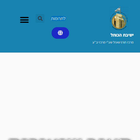
ילוג
תוכן
לתרומות
ישיבת הכותל​
מרכז תורני וואהל שע"י מרכז יב"ע