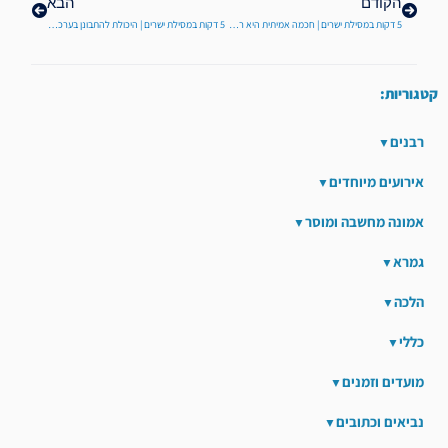
הקודם
הבא
5 דקות במסילת ישרים | חכמה אמיתית היא רק זו שיוצרת שינוי אצל האדם
5 דקות במסילת ישרים | היכולת להתבונן בערכי החיים באמות מידה נכונות
קטגוריות:
רבנים
אירועים מיוחדים
אמונה מחשבה ומוסר
גמרא
הלכה
כללי
מועדים וזמנים
נביאים וכתובים