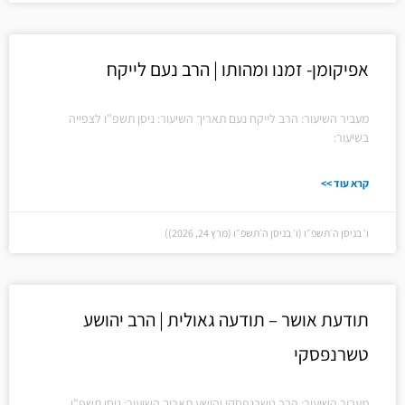
אפיקומן- זמנו ומהותו | הרב נעם לייקח
מעביר השיעור: הרב לייקח נעם תאריך השיעור: ניסן תשפ"ו לצפייה
בשיעור:
קרא עוד >>
ו׳ בניסן ה׳תשפ״ו (ו׳ בניסן ה׳תשפ״ו (מרץ 24, 2026))
תודעת אושר – תודעה גאולית | הרב יהושע
טשרנפסקי
מעביר השיעור: הרב טשרנפסקי יהושע תאריך השיעור: ניסן תשפ"ו