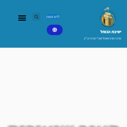
ילוג
תוכן
לתרומות
ישיבת הכותל​
מרכז תורני וואהל שע"י מרכז יב"ע