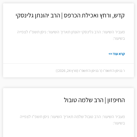
קדש, ורחץ ואכילת הכרפס | הרב יהונתן גלינסקי
מעביר השיעור: הרב גלינסקי יהונתן תאריך השיעור: ניסן תשפ"ו לצפייה
בשיעור:
קרא עוד >>
ו׳ בניסן ה׳תשפ״ו (ו׳ בניסן ה׳תשפ״ו (מרץ 24, 2026))
החיפזון | הרב שלמה טובול
מעביר השיעור: הרב טובול שלמה תאריך השיעור: ניסן תשפ"ו לצפייה
בשיעור: