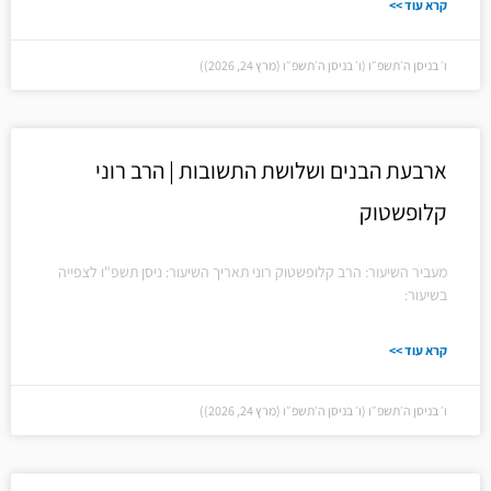
קרא עוד >>
ו׳ בניסן ה׳תשפ״ו (ו׳ בניסן ה׳תשפ״ו (מרץ 24, 2026))
ארבעת הבנים ושלושת התשובות | הרב רוני
קלופשטוק
מעביר השיעור: הרב קלופשטוק רוני תאריך השיעור: ניסן תשפ"ו לצפייה
בשיעור:
קרא עוד >>
ו׳ בניסן ה׳תשפ״ו (ו׳ בניסן ה׳תשפ״ו (מרץ 24, 2026))