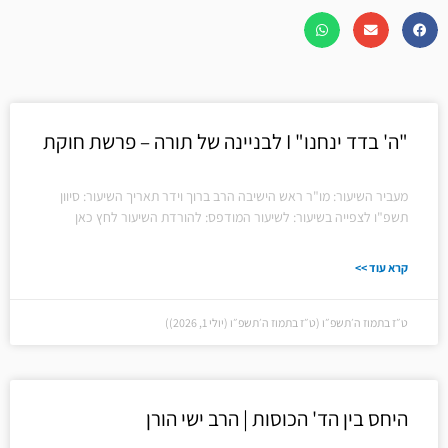
עמוד
עמוד
עמוד
עמוד
"ה' בדד ינחנו" I לבניינה של תורה – פרשת חוקת
מעביר השיעור: מו"ר ראש הישיבה הרב ברוך וידר תאריך השיעור: סיוון
תשפ"ו לצפייה בשיעור: לשיעור המודפס: להורדת השיעור לחץ כאן
קרא עוד >>
ט״ז בתמוז ה׳תשפ״ו (ט״ז בתמוז ה׳תשפ״ו (יולי 1, 2026))
היחס בין הד' הכוסות | הרב ישי הורן