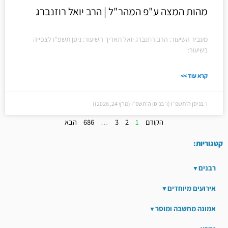
מהות המצה ע"פ המהר"ל | הרב יואל רוזנברג
מעביר השיעור: הרב רוזנברג יואל תאריך השיעור: ניסן תשפ"ו לצפייה
בשיעור:
קרא עוד >>
ו׳ בניסן ה׳תשפ״ו (ו׳ בניסן ה׳תשפ״ו (מרץ 24, 2026))
הקודם
1
2
3
…
686
הבא
קטגוריות:
רבנים
אירועים מיוחדים
אמונה מחשבה ומוסר