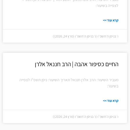
לצפייה בשיעור:
קרא עוד >>
ו׳ בניסן ה׳תשפ״ו (ו׳ בניסן ה׳תשפ״ו (מרץ 24, 2026))
החיים כסיפור אהבה | הרב חננאל אלרן
מעביר השיעור: הרב אלרן חננאל תאריך השיעור: ניסן תשפ"ו לצפייה
בשיעור:
קרא עוד >>
ו׳ בניסן ה׳תשפ״ו (ו׳ בניסן ה׳תשפ״ו (מרץ 24, 2026))