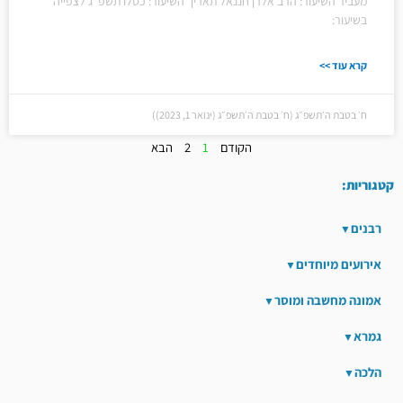
מעביר השיעור: הרב אלרן חננאל תאריך השיעור: כסלו תשפ"ג לצפייה
בשיעור:
קרא עוד >>
ח׳ בטבת ה׳תשפ״ג (ח׳ בטבת ה׳תשפ״ג (ינואר 1, 2023))
הקודם
1
2
הבא
קטגוריות:
רבנים
אירועים מיוחדים
אמונה מחשבה ומוסר
גמרא
הלכה