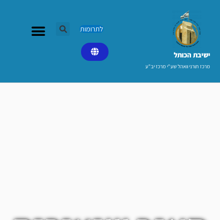
ילוג
תוכן
לתרומות
ישיבת הכותל​
מרכז תורני וואהל שע"י מרכז יב"ע