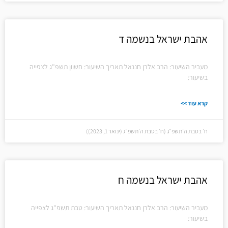
אהבת ישראל בנשמה ד
מעביר השיעור: הרב אלרן חננאל תאריך השיעור: חשוון תשפ"ג לצפייה
בשיעור:
קרא עוד >>
ח׳ בטבת ה׳תשפ״ג (ח׳ בטבת ה׳תשפ״ג (ינואר 1, 2023))
אהבת ישראל בנשמה ח
מעביר השיעור: הרב אלרן חננאל תאריך השיעור: טבת תשפ"ג לצפייה
בשיעור: