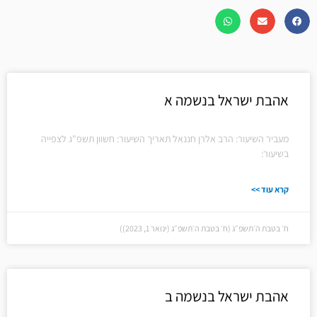
עמוד
עמוד
אהבת ישראל בנשמה א
מעביר השיעור: הרב אלרן חננאל תאריך השיעור: חשוון תשפ"ג לצפייה
בשיעור:
קרא עוד >>
ח׳ בטבת ה׳תשפ״ג (ח׳ בטבת ה׳תשפ״ג (ינואר 1, 2023))
אהבת ישראל בנשמה ב