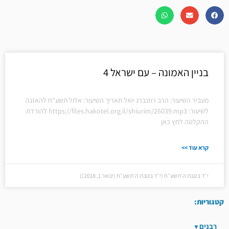
בניין האמונה – עם ישראל 4
מעביר השיעור: הרב רוזנברג יואל תאריך השיעור: אלול תשע"ח להאזנה
לשיעור: https://files.hakotel.org.il/shiurim/26039.mp3 להורדת
ההקלטה לחץ כאן
קרא עוד >>
י״ד בטבת ה׳תשע״ח (י״ד בטבת ה׳תשע״ח (ינואר 1, 2018))
קטגוריות:
רבנים