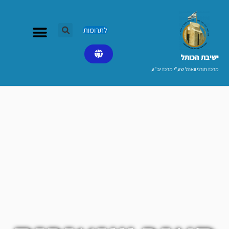
ילוג
תוכן
לתרומות
ישיבת הכותל​
מרכז תורני וואהל שע"י מרכז יב"ע