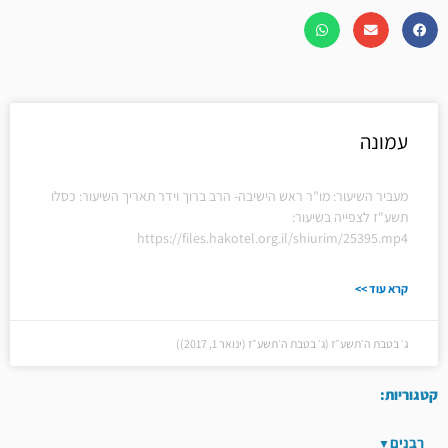
עמונה
מעביר השיעור: מו"ר ראש הישיבה- הרב ברוך וידר תאריך השיעור: כסלו
תשע"ז לצפייה בשיעור:
https://files.hakotel.org.il/shiurim/25395.mp4
קרא עוד >>
ג׳ בטבת ה׳תשע״ז (ג׳ בטבת ה׳תשע״ז (ינואר 1, 2017))
קטגוריות:
רבנים