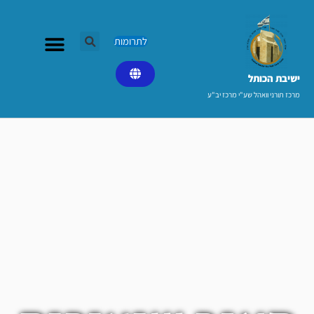
ילוג
תוכן
לתרומות
ישיבת הכותל​
מרכז תורני וואהל שע"י מרכז יב"ע