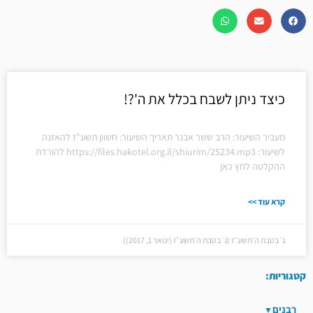
כיצד ניתן לשבח בכלל את ה'?!
מעביר השיעור: הרב ששר אבנר תאריך השיעור: חשוון תשע"ז להאזנה
לשיעור: https://files.hakotel.org.il/shiurim/25234.mp3 להורדת
ההקלטה לחץ כאן
קרא עוד >>
ג׳ בטבת ה׳תשע״ז (ג׳ בטבת ה׳תשע״ז (ינואר 1, 2017))
קטגוריות:
רבנים