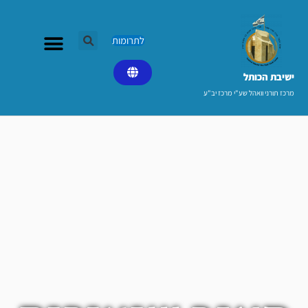
ילוג
תוכן
לתרומות
ישיבת הכותל​
מרכז תורני וואהל שע"י מרכז יב"ע