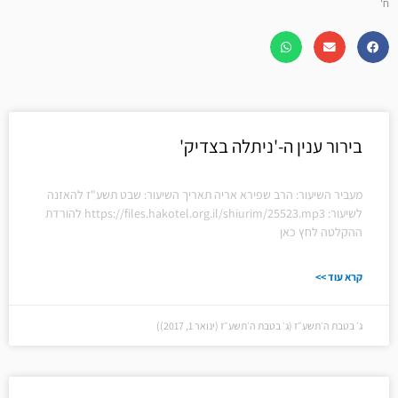
ח'
בירור ענין ה-'ניתלה בצדיק'
מעביר השיעור: הרב שפירא אריה תאריך השיעור: שבט תשע"ז להאזנה
לשיעור: https://files.hakotel.org.il/shiurim/25523.mp3 להורדת
ההקלטה לחץ כאן
קרא עוד >>
ג׳ בטבת ה׳תשע״ז (ג׳ בטבת ה׳תשע״ז (ינואר 1, 2017))