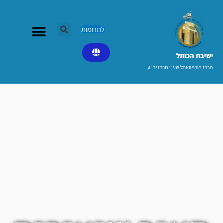
ילוג
תוכן
לתרומות
ישיבת הכותל​
מרכז תורני וואהל שע"י מרכז יב"ע