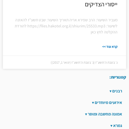
ייסורי הצדיקים
מעביר השיעור: הרב שפירא אריה תאריך השיעור: שבט תשע"ז להאזנה
לשיעור: https://files.hakotel.org.il/shiurim/25533.mp3 להורדת
ההקלטה לחץ כאן
קרא עוד >>
ג׳ בטבת ה׳תשע״ז (ג׳ בטבת ה׳תשע״ז (ינואר 1, 2017))
קטגוריות:
רבנים
אירועים מיוחדים
אמונה מחשבה ומוסר
גמרא