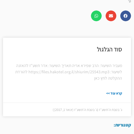
ט'
סוד הגלגול
מעביר השיעור: הרב שפירא אריה תאריך השיעור: אדר תשע"ז להאזנה
לשיעור: https://files.hakotel.org.il/shiurim/25543.mp3 להורדת
ההקלטה לחץ כאן
קרא עוד >>
ג׳ בטבת ה׳תשע״ז (ג׳ בטבת ה׳תשע״ז (ינואר 1, 2017))
קטגוריות: