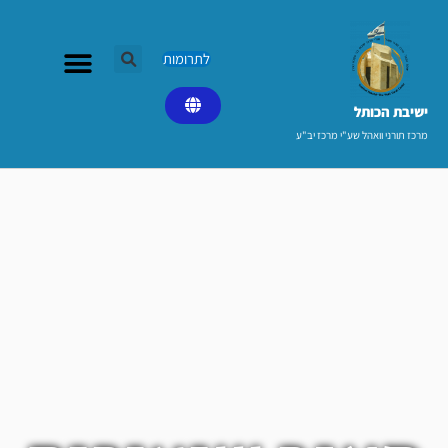
ילוג
תוכן
לתרומות
ישיבת הכותל​
מרכז תורני וואהל שע"י מרכז יב"ע