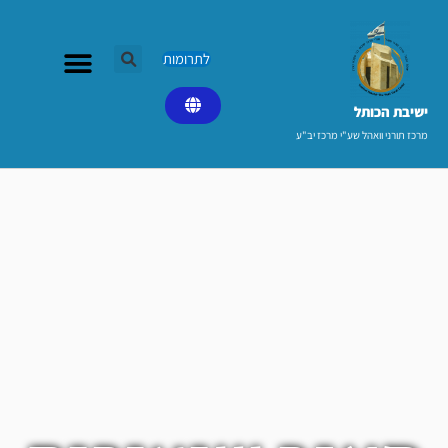
ילוג
תוכן
לתרומות
ישיבת הכותל​
מרכז תורני וואהל שע"י מרכז יב"ע