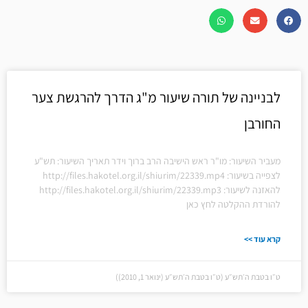
לבניינה של תורה שיעור מ"ג הדרך להרגשת צער
החורבן
מעביר השיעור: מו"ר ראש הישיבה הרב ברוך וידר תאריך השיעור: תש"ע
לצפייה בשיעור: http://files.hakotel.org.il/shiurim/22339.mp4
להאזנה לשיעור: http://files.hakotel.org.il/shiurim/22339.mp3
להורדת ההקלטה לחץ כאן
קרא עוד >>
ט״ו בטבת ה׳תש״ע (ט״ו בטבת ה׳תש״ע (ינואר 1, 2010))