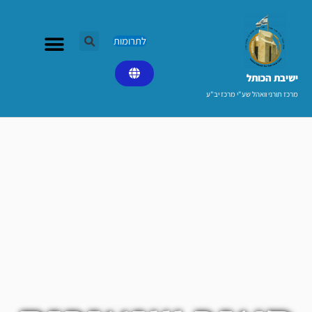
ילוג
תוכן
לתרומות
ישיבת הכותל​
מרכז תורני וואהל שע"י מרכז יב"ע