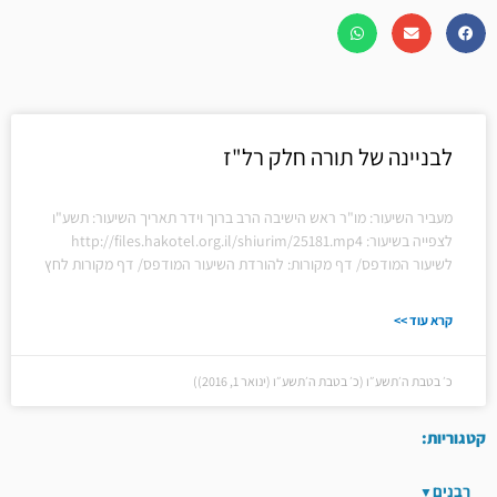
לבניינה של תורה חלק רל"ז
מעביר השיעור: מו"ר ראש הישיבה הרב ברוך וידר תאריך השיעור: תשע"ו
לצפייה בשיעור: http://files.hakotel.org.il/shiurim/25181.mp4
לשיעור המודפס/ דף מקורות: להורדת השיעור המודפס/ דף מקורות לחץ
קרא עוד >>
כ׳ בטבת ה׳תשע״ו (כ׳ בטבת ה׳תשע״ו (ינואר 1, 2016))
קטגוריות:
רבנים