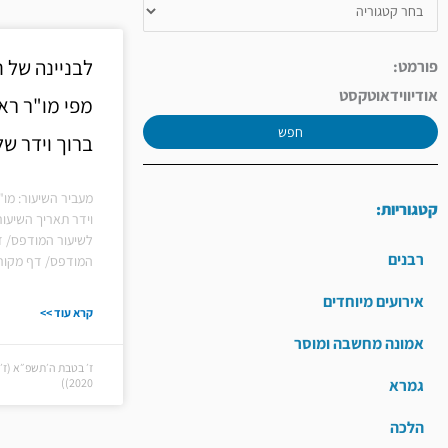
לבניינה של 
פורמט:
אודיו
וידאו
טקסט
מפי מו"ר רא
חפש
ברוך וידר ש
מעביר השיעור: מו
קטגוריות:
וידר תאריך השיעו
לשיעור המודפס/ ד
רבנים
המודפס/ דף מקורו
אירועים מיוחדים
קרא עוד >>
אמונה מחשבה ומוסר
גמרא
2020))
הלכה