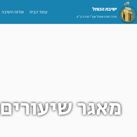
ילוג
ישיבת הכותל​
עמוד הבית
אודות הישיבה
תוכן
מרכז תורני וואהל שע"י מרכז יב"ע
מאגר שיעורים