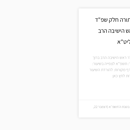
תורה חלק שפ"ד
ש הישיבה הרב
ליט"א
"ר ראש הישיבה הרב ברוך
ר: תשפ"א לצפייה בשיעור:
ף מקורות: להורדת השיעור
ת לחץ כאן
ז׳ בטבת ה׳תשפ״א (ז׳ בטבת ה׳תשפ״א (דצמבר 22,