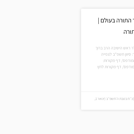
 התורה בעולם |
תורה
"ר ראש הישיבה הרב ברוך
 סיוון תשפ"ב לצפייה
מודפס/ דף מקורות:
ודפס/ דף מקורות לחץ
כ״ח בטבת ה׳תשפ״ב (כ״ח בטבת ה׳תשפ״ב (ינואר 1,