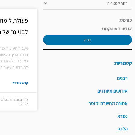
פעולת לימוד
פורמט:
אודיו
וידאו
טקסט
לבניינה של 
חפש
מעביר השיעור: מו
וידר תאריך השיעור:
בשיעור: לשיעור ה
קטגוריות:
להורדת השיעור המ
רבנים
קרא עוד >>
אירועים מיוחדים
אמונה מחשבה ומוסר
2022))
גמרא
הלכה