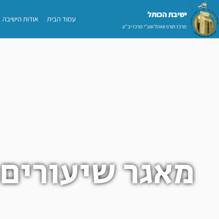
ילוג
ישיבת הכותל​
עמוד הבית
אודות הישיבה
תוכן
מרכז תורני וואהל שע"י מרכז יב"ע
מאגר שיעורים