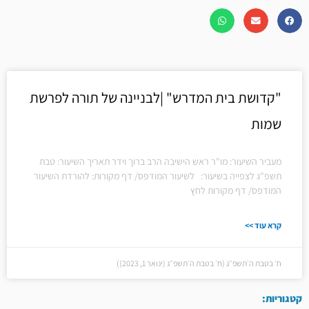
"קדושת בית המדרש" |לבניינה של תורה לפרשת
שמות
מעביר השיעור: מו"ר ראש הישיבה הרב ברוך וידר תאריך השיעור: טבת
תשפ"ג לצפייה בשיעור: לשיעור המודפס/ דף מקורות: להורדת השיעור
המודפס/ דף מקורות לחץ
קרא עוד >>
ח׳ בטבת ה׳תשפ״ג (ח׳ בטבת ה׳תשפ״ג (ינואר 1, 2023))
קטגוריות: