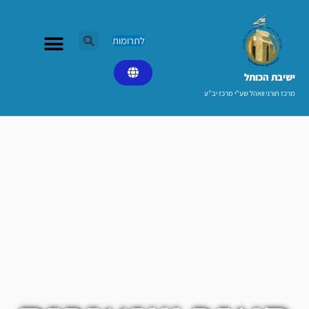
ילוג
תוכן
לתרומות
ישיבת הכותל​
מרכז תורני וואהל שע"י מרכז יב"ע