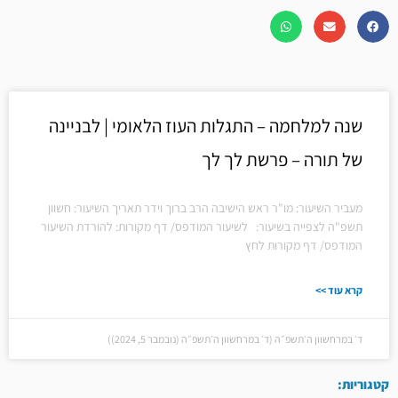
שנה למלחמה – התגלות העוז הלאומי | לבניינה
של תורה – פרשת לך לך
מעביר השיעור: מו"ר ראש הישיבה הרב ברוך וידר תאריך השיעור: חשוון
תשפ"ה לצפייה בשיעור: לשיעור המודפס/ דף מקורות: להורדת השיעור
המודפס/ דף מקורות לחץ
קרא עוד >>
ד׳ במרחשוון ה׳תשפ״ה (ד׳ במרחשוון ה׳תשפ״ה (נובמבר 5, 2024))
קטגוריות: