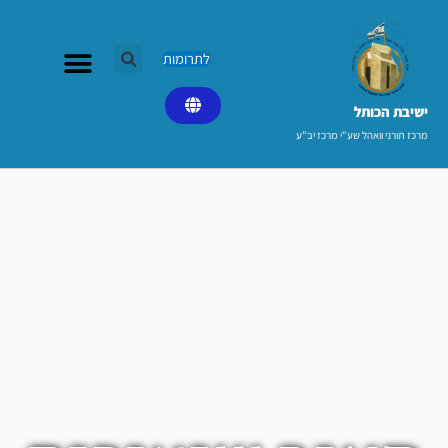
ילוג
תוכן
לתרומות
ישיבת הכותל​
מרכז תורני וואהל שע"י מרכז יב"ע