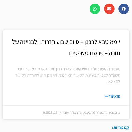
יומא טבא לרבנן – סיום שבוע חזרות I לבניינה של
תורה – פרשת משפטים
מעביר השיעור: מו"ר ראש הישיבה הרב ברוך וידר תאריך השיעור: שבט
תשפ"ה לצפייה בשיעור: לשיעור המודפס/ דף מקורות: להורדת השיעור
לחץ כאן
קרא עוד >>
כ׳ בשבט ה׳תשפ״ה (כ׳ בשבט ה׳תשפ״ה (פברואר 18, 2025))
קטגוריות: