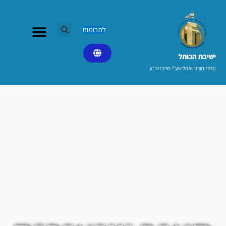
ילוג
תוכן
לתרומות
ישיבת הכותל​
מרכז תורני וואהל שע"י מרכז יב"ע