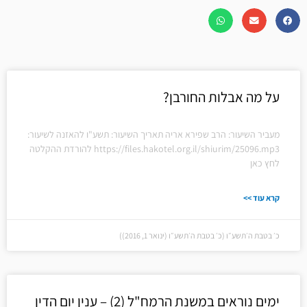
על מה אבלות החורבן?
מעביר השיעור: הרב שפירא אריה תאריך השיעור: תשע"ו להאזנה לשיעור:
https://files.hakotel.org.il/shiurim/25096.mp3 להורדת ההקלטה
לחץ כאן
קרא עוד >>
כ׳ בטבת ה׳תשע״ו (כ׳ בטבת ה׳תשע״ו (ינואר 1, 2016))
ימים נוראים במשנת הרמח"ל (2) – ענין יום הדין