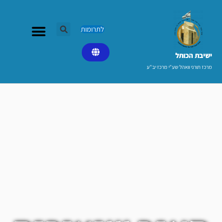
ילוג
תוכן
לתרומות
ישיבת הכותל​
מרכז תורני וואהל שע"י מרכז יב"ע