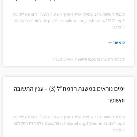
מעביר השיעור: הרב שפירא אריה תאריך השיעור: תשע"ו להאזנה לשיעור:
https://files.hakotel.org.il/shiurim/25171.mp3 להורדת ההקלטה
לחץ כאן
קרא עוד >>
כ׳ בטבת ה׳תשע״ו (כ׳ בטבת ה׳תשע״ו (ינואר 1, 2016))
ימים נוראים במשנת הרמח"ל (3) – ענין התשובה
והשופר
מעביר השיעור: הרב שפירא אריה תאריך השיעור: תשע"ו להאזנה לשיעור:
https://files.hakotel.org.il/shiurim/25184.mp3 להורדת ההקלטה
לחץ כאן