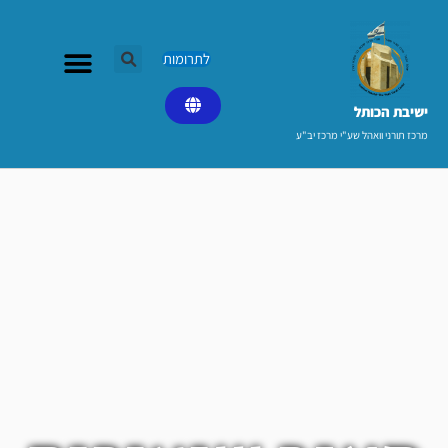
ילוג
תוכן
לתרומות
ישיבת הכותל​
מרכז תורני וואהל שע"י מרכז יב"ע