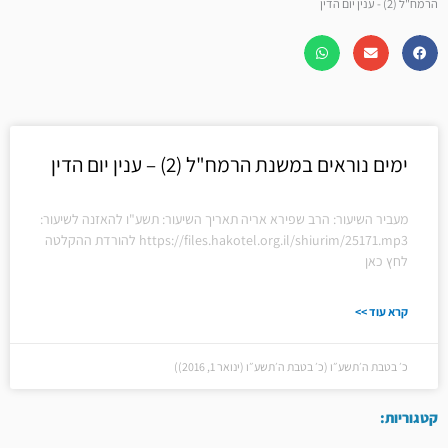
הרמח"ל (2) - ענין יום הדין
ימים נוראים במשנת הרמח"ל (2) – ענין יום הדין
מעביר השיעור: הרב שפירא אריה תאריך השיעור: תשע"ו להאזנה לשיעור:
https://files.hakotel.org.il/shiurim/25171.mp3 להורדת ההקלטה
לחץ כאן
קרא עוד >>
כ׳ בטבת ה׳תשע״ו (כ׳ בטבת ה׳תשע״ו (ינואר 1, 2016))
קטגוריות: