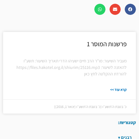
פרשנות המוסר 1
מעביר השיעור: מו"ר הרב חיים ישעיהו הדרי תאריך השיעור: תשע"ו
להאזנה לשיעור: https://files.hakotel.org.il/shiurim/25116.mp3
להורדת ההקלטה לחץ כאן
קרא עוד >>
כ׳ בטבת ה׳תשע״ו (כ׳ בטבת ה׳תשע״ו (ינואר 1, 2016))
קטגוריות:
רבנים