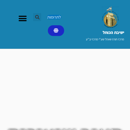
ילוג
תוכן
לתרומות
ישיבת הכותל​
מרכז תורני וואהל שע"י מרכז יב"ע