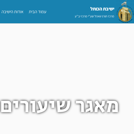
ילוג
ישיבת הכותל​
עמוד הבית
אודות הישיבה
תוכן
מרכז תורני וואהל שע"י מרכז יב"ע
מאגר שיעורים