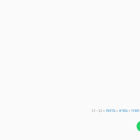
תורני
»
גמרא
»
ברכות
»
כב - כז