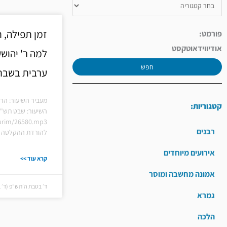
זמן תפילה, 
פורמט:
אודיו
וידאו
טקסט
למה ר' יהוש
חפש
ערבית בשבת 
מעביר השיעור: הר
קטגוריות:
השיעור: שבט תש"פ
hiurim/26580.mp3
רבנים
להורדת ההקלטה ל
אירועים מיוחדים
קרא עוד >>
אמונה מחשבה ומוסר
ד׳ בטבת ה׳תש״פ (ד׳ בטבת 
גמרא
הלכה