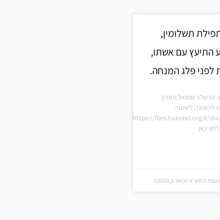
תפילת תשלומין,
ע התיעץ עם אשתו,
לפני פלג המנחה.
ב הרשלר שמואל תאריך
 להאזנה לשיעור:
https://files.hakotel.org.il/s
חץ כאן
ה׳תש״פ (ינואר 1, 2020))