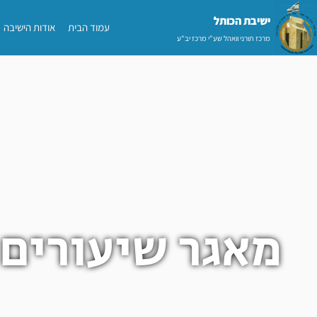
ילוג
ישיבת הכותל​
עמוד הבית
אודות הישיבה
תוכן
מרכז תורני וואהל שע"י מרכז יב"ע
מאגר שיעורים