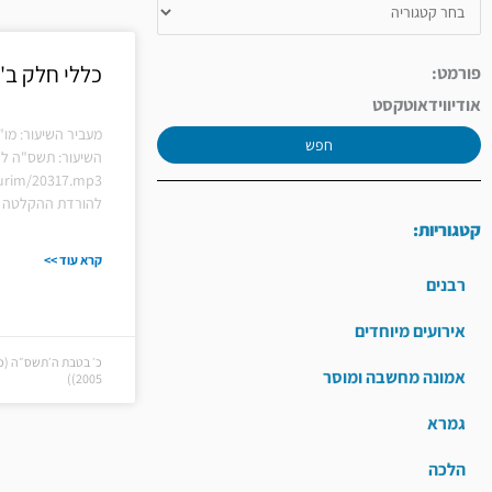
כללי חלק ב'
פורמט:
אודיו
וידאו
טקסט
מעביר השיעור: מו"
חפש
השיעור: תשס"ה לה
shiurim/20317.mp3
להורדת ההקלטה ל
קטגוריות:
קרא עוד >>
רבנים
אירועים מיוחדים
אמונה מחשבה ומוסר
2005))
גמרא
הלכה