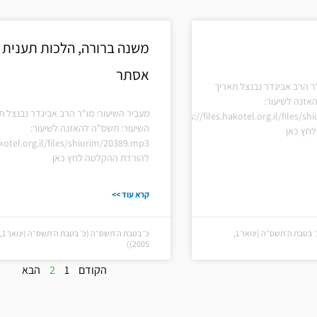
עמוד
עמוד
משנה ברורה, הלכות תענית
אסתר
ר הרב אביגדר נבנצל תאריך
אזנה לשיעור:
מעביר השיעור: מו"ר הרב אביגדר נבנצל ת
https://files.hakotel.org.il/files/
השיעור: תשס"ה להאזנה לשיעור:
חץ כאן
akotel.org.il/files/shiurim/20389.mp3
להורדת ההקלטה לחץ כאן
קרא עוד >>
כ׳ בטבת ה׳תשס״ה (כ׳ בטבת ה׳תשס״ה (ינואר 1,
כ׳ בטבת ה׳תשס״ה (כ׳ בטבת ה׳תשס״ה (ינואר 1,
2005))
הקודם
1
2
הבא