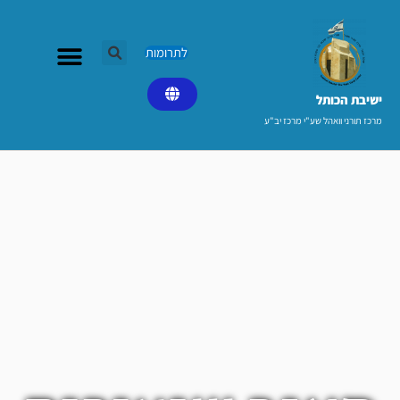
ילוג
תוכן
לתרומות
ישיבת הכותל​
מרכז תורני וואהל שע"י מרכז יב"ע