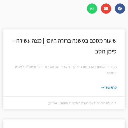
שיעור מסכם במשנה ברורה היומי | מצה עשירה –
סימן תסב
מעביר השיעור: הרב מורה אהרון תאריך השיעור: אדר ב' תשפ"ד לצפייה
בשיעור:
קרא עוד >>
כ׳ בטבת ה׳תשפ״ד (כ׳ בטבת ה׳תשפ״ד (ינואר 1, 2024))