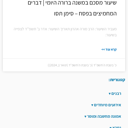
שיעור מסכם במשנה ברורה היומי | דברים
המחמיצים בפסח – סימן תסו
מעביר השיעור: הרב מורה אהרון תאריך השיעור: אדר ב' תשפ"ד לצפייה
בשיעור:
קרא עוד >>
כ׳ בטבת ה׳תשפ״ד (כ׳ בטבת ה׳תשפ״ד (ינואר 1, 2024))
קטגוריות:
רבנים
אירועים מיוחדים
אמונה מחשבה ומוסר
גמרא