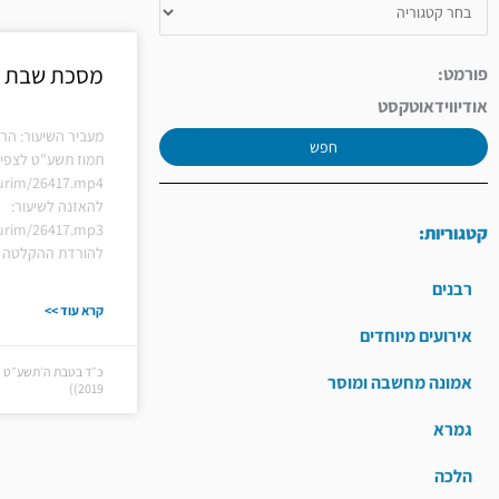
מסכת שבת
פורמט:
אודיו
וידאו
טקסט
מעביר השיעור: הרב
חפש
תמוז תשע"ט לצפיי
hiurim/26417.mp4
להאזנה לשיעור:
hiurim/26417.mp3
קטגוריות:
להורדת ההקלטה ל
רבנים
קרא עוד >>
אירועים מיוחדים
אמונה מחשבה ומוסר
2019))
גמרא
הלכה