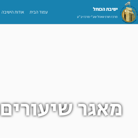
ילוג
ישיבת הכותל​
עמוד הבית
אודות הישיבה
תוכן
מרכז תורני וואהל שע"י מרכז יב"ע
מאגר שיעורים